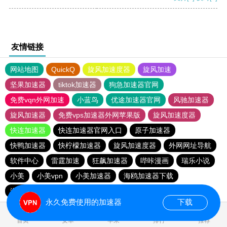
友情链接
网站地图
QuickQ
旋风加速度器
旋风加速
坚果加速器
tiktok加速器
狗急加速器官网
免费vqn外网加速
小蓝鸟
优途加速器官网
风驰加速器
旋风加速器
免费vps加速器外网苹果版
旋风加速度器
快连加速器
快连加速器官网入口
原子加速器
快鸭加速器
快柠檬加速器
旋风加速度器
外网网址导航
软件中心
雷霆加速
狂飙加速器
哔咔漫画
瑞乐小说
小美
小美vpn
小美加速器
海鸥加速器下载
海鸥加速度
雷霆加速下载
雷霆加速版ins
雷霆加速
永久免费使用的加速器
下载
0.021372s
首页
安卓
苹果
排行
推荐