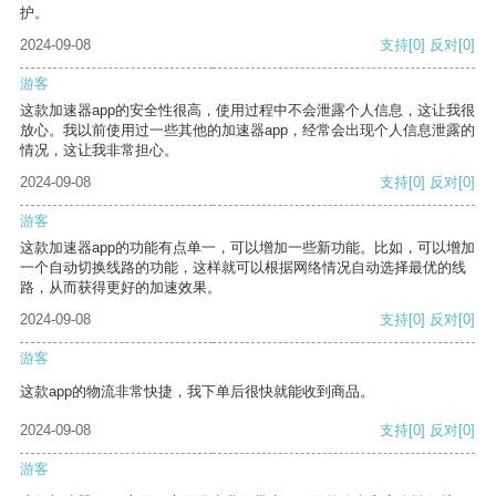
护。
2024-09-08
支持
[0]
反对
[0]
游客
这款加速器app的安全性很高，使用过程中不会泄露个人信息，这让我很
放心。我以前使用过一些其他的加速器app，经常会出现个人信息泄露的
情况，这让我非常担心。
2024-09-08
支持
[0]
反对
[0]
游客
这款加速器app的功能有点单一，可以增加一些新功能。比如，可以增加
一个自动切换线路的功能，这样就可以根据网络情况自动选择最优的线
路，从而获得更好的加速效果。
2024-09-08
支持
[0]
反对
[0]
游客
这款app的物流非常快捷，我下单后很快就能收到商品。
2024-09-08
支持
[0]
反对
[0]
游客