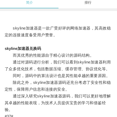
简介
排行
skyline加速器是一款广受好评的网络加速器，其高效稳
定的连接速度备受用户赞誉。
skyline加速器兑换码
而其优秀的性能源自于精心设计的源码结构。
通过对源码进行分析，我们可以看到skyline加速器利用
了众多优化技术，包括数据压缩、缓存管理、协议优化等。
同时，源码中的算法设计也是其性能卓越的重要原因。
除此之外，skyline加速器源码还充分考虑了安全性和稳
定性，保障用户信息和连接的安全。
通过深入研究skyline加速器源码，我们可以更好地理解
其卓越的性能表现，为技术人员提供宝贵的学习和借鉴经
验。
#37#