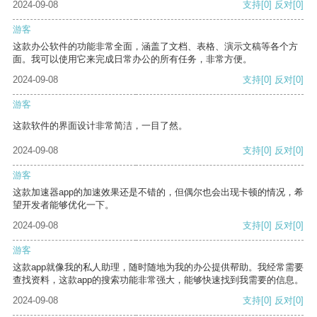
2024-09-08
支持
[0]
反对
[0]
游客
这款办公软件的功能非常全面，涵盖了文档、表格、演示文稿等各个方
面。我可以使用它来完成日常办公的所有任务，非常方便。
2024-09-08
支持
[0]
反对
[0]
游客
这款软件的界面设计非常简洁，一目了然。
2024-09-08
支持
[0]
反对
[0]
游客
这款加速器app的加速效果还是不错的，但偶尔也会出现卡顿的情况，希
望开发者能够优化一下。
2024-09-08
支持
[0]
反对
[0]
游客
这款app就像我的私人助理，随时随地为我的办公提供帮助。我经常需要
查找资料，这款app的搜索功能非常强大，能够快速找到我需要的信息。
2024-09-08
支持
[0]
反对
[0]