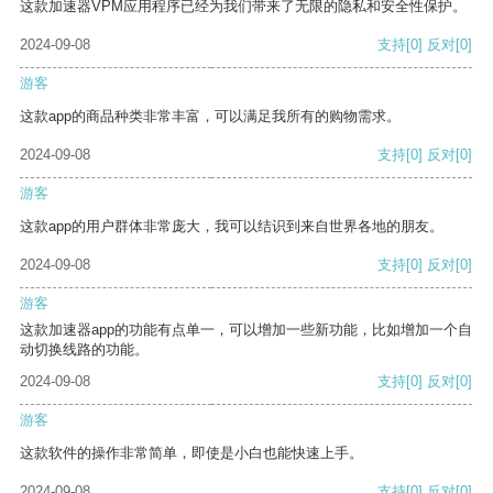
这款加速器VPM应用程序已经为我们带来了无限的隐私和安全性保护。
2024-09-08
支持
[0]
反对
[0]
游客
这款app的商品种类非常丰富，可以满足我所有的购物需求。
2024-09-08
支持
[0]
反对
[0]
游客
这款app的用户群体非常庞大，我可以结识到来自世界各地的朋友。
2024-09-08
支持
[0]
反对
[0]
游客
这款加速器app的功能有点单一，可以增加一些新功能，比如增加一个自
动切换线路的功能。
2024-09-08
支持
[0]
反对
[0]
游客
这款软件的操作非常简单，即使是小白也能快速上手。
2024-09-08
支持
[0]
反对
[0]