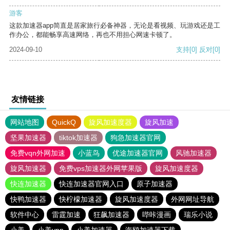
游客
这款加速器app简直是居家旅行必备神器，无论是看视频、玩游戏还是工
作办公，都能畅享高速网络，再也不用担心网速卡顿了。
2024-09-10
支持
[0]
反对
[0]
友情链接
网站地图
QuickQ
旋风加速度器
旋风加速
坚果加速器
tiktok加速器
狗急加速器官网
免费vqn外网加速
小蓝鸟
优途加速器官网
风驰加速器
旋风加速器
免费vps加速器外网苹果版
旋风加速度器
快连加速器
快连加速器官网入口
原子加速器
快鸭加速器
快柠檬加速器
旋风加速度器
外网网址导航
软件中心
雷霆加速
狂飙加速器
哔咔漫画
瑞乐小说