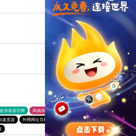
支持
[0]
反对
[0]
支持
[0]
反对
[0]
支持
[0]
反对
[0]
途加速器官网
风驰加速器
旋风加速器
加速度器
外网网址导航
软件中心
雷霆加速
狂飙加速器
速