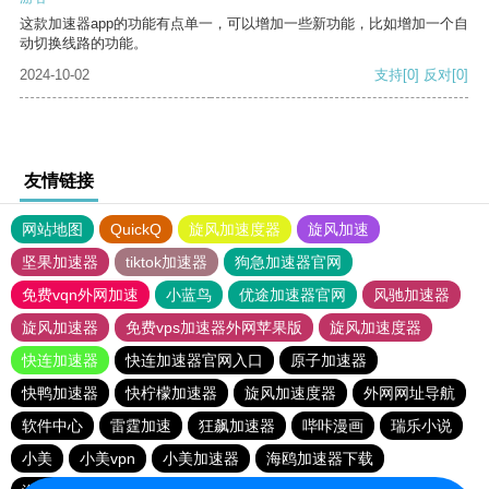
这款加速器app的功能有点单一，可以增加一些新功能，比如增加一个自
动切换线路的功能。
2024-10-02
支持
[0]
反对
[0]
友情链接
网站地图
QuickQ
旋风加速度器
旋风加速
坚果加速器
tiktok加速器
狗急加速器官网
免费vqn外网加速
小蓝鸟
优途加速器官网
风驰加速器
旋风加速器
免费vps加速器外网苹果版
旋风加速度器
快连加速器
快连加速器官网入口
原子加速器
快鸭加速器
快柠檬加速器
旋风加速度器
外网网址导航
软件中心
雷霆加速
狂飙加速器
哔咔漫画
瑞乐小说
小美
小美vpn
小美加速器
海鸥加速器下载