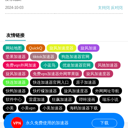
2024-10-03
支持
[0]
反对
[0]
友情链接
网站地图
QuickQ
旋风加速度器
旋风加速
坚果加速器
tiktok加速器
狗急加速器官网
免费vqn外网加速
小蓝鸟
优途加速器官网
风驰加速器
旋风加速器
免费vps加速器外网苹果版
旋风加速度器
快连加速器
快连加速器官网入口
原子加速器
快鸭加速器
快柠檬加速器
旋风加速度器
外网网址导航
软件中心
雷霆加速
狂飙加速器
哔咔漫画
瑞乐小说
小美
小美vpn
小美加速器
海鸥加速器下载
海鸥加速度
雷霆加速下载
雷霆加速版ins
雷霆加速
永久免费使用的加速器
下载