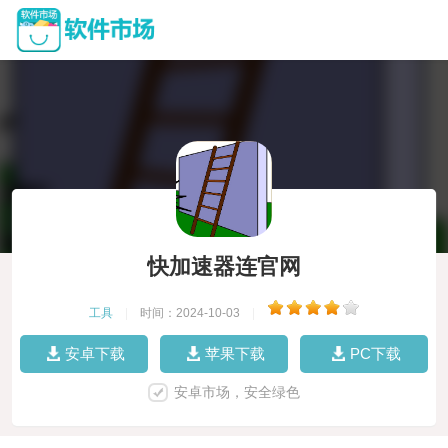
快加速器连官网
工具
|
时间：2024-10-03
|
安卓下载
苹果下载
PC下载
安卓市场，安全绿色