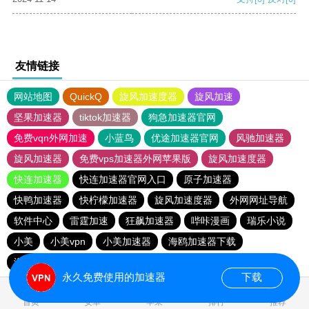
友情链接
网站地图
QuickQ
旋风加速度器
旋风加速
坚果加速器
tiktok加速器
狗急加速器官网
免费vqn外网加速
小蓝鸟
优途加速器官网
风驰加速器
旋风加速器
免费vps加速器外网苹果版
旋风加速度器
快连加速器
快连加速器官网入口
原子加速器
快鸭加速器
快柠檬加速器
旋风加速度器
外网网址导航
软件中心
雷霆加速
狂飙加速器
哔咔漫画
瑞乐小说
小美
小美vpn
小美加速器
海鸥加速器下载
海鸥加速度
雷霆加速下载
雷霆加速版ins
雷霆加速
永久免费使用的加速器
下载
0.074043s
首页
安卓
苹果
排行
推荐