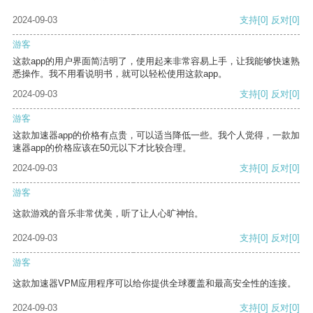
2024-09-03
支持
[0]
反对
[0]
游客
这款app的用户界面简洁明了，使用起来非常容易上手，让我能够快速熟
悉操作。我不用看说明书，就可以轻松使用这款app。
2024-09-03
支持
[0]
反对
[0]
游客
这款加速器app的价格有点贵，可以适当降低一些。我个人觉得，一款加
速器app的价格应该在50元以下才比较合理。
2024-09-03
支持
[0]
反对
[0]
游客
这款游戏的音乐非常优美，听了让人心旷神怡。
2024-09-03
支持
[0]
反对
[0]
游客
这款加速器VPM应用程序可以给你提供全球覆盖和最高安全性的连接。
2024-09-03
支持
[0]
反对
[0]