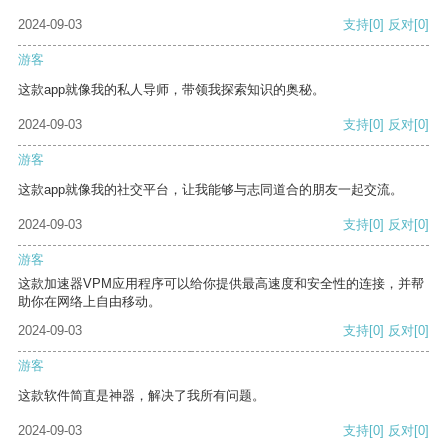
2024-09-03
支持
[0]
反对
[0]
游客
这款app就像我的私人导师，带领我探索知识的奥秘。
2024-09-03
支持
[0]
反对
[0]
游客
这款app就像我的社交平台，让我能够与志同道合的朋友一起交流。
2024-09-03
支持
[0]
反对
[0]
游客
这款加速器VPM应用程序可以给你提供最高速度和安全性的连接，并帮
助你在网络上自由移动。
2024-09-03
支持
[0]
反对
[0]
游客
这款软件简直是神器，解决了我所有问题。
2024-09-03
支持
[0]
反对
[0]