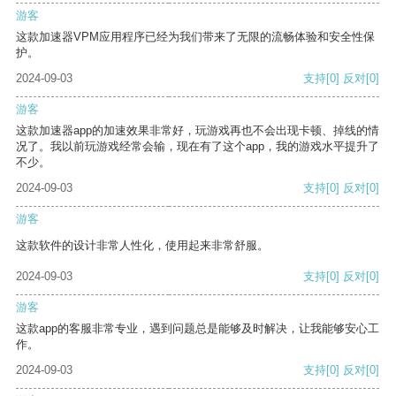
游客
这款加速器VPM应用程序已经为我们带来了无限的流畅体验和安全性保
护。
2024-09-03
支持
[0]
反对
[0]
游客
这款加速器app的加速效果非常好，玩游戏再也不会出现卡顿、掉线的情
况了。我以前玩游戏经常会输，现在有了这个app，我的游戏水平提升了
不少。
2024-09-03
支持
[0]
反对
[0]
游客
这款软件的设计非常人性化，使用起来非常舒服。
2024-09-03
支持
[0]
反对
[0]
游客
这款app的客服非常专业，遇到问题总是能够及时解决，让我能够安心工
作。
2024-09-03
支持
[0]
反对
[0]