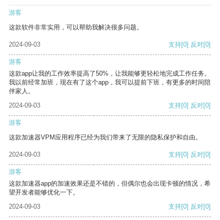
游客
这款软件非常实用，可以帮助我解决很多问题。
2024-09-03
支持
[0]
反对
[0]
游客
这款app让我的工作效率提高了50%，让我能够更轻松地完成工作任务。
我以前经常加班，现在有了这个app，我可以提前下班，有更多的时间陪
伴家人。
2024-09-03
支持
[0]
反对
[0]
游客
这款加速器VPM应用程序已经为我们带来了无限的隐私保护和自由。
2024-09-03
支持
[0]
反对
[0]
游客
这款加速器app的加速效果还是不错的，但偶尔也会出现卡顿的情况，希
望开发者能够优化一下。
2024-09-03
支持
[0]
反对
[0]