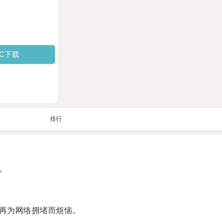
PC下载
排行
。
再为网络拥堵而烦恼。