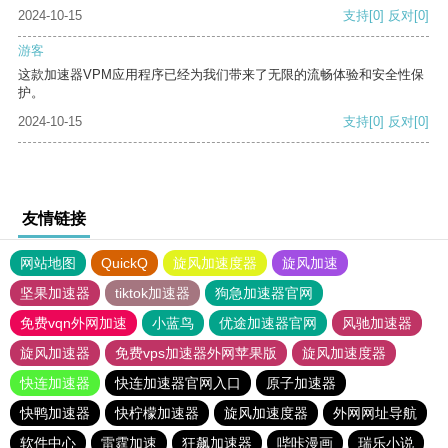
2024-10-15
支持
[0]
反对
[0]
游客
这款加速器VPM应用程序已经为我们带来了无限的流畅体验和安全性保
护。
2024-10-15
支持
[0]
反对
[0]
友情链接
网站地图
QuickQ
旋风加速度器
旋风加速
坚果加速器
tiktok加速器
狗急加速器官网
免费vqn外网加速
小蓝鸟
优途加速器官网
风驰加速器
旋风加速器
免费vps加速器外网苹果版
旋风加速度器
快连加速器
快连加速器官网入口
原子加速器
快鸭加速器
快柠檬加速器
旋风加速度器
外网网址导航
软件中心
雷霆加速
狂飙加速器
哔咔漫画
瑞乐小说