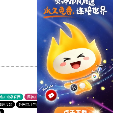
支持
[0]
反对
[0]
支持
[0]
反对
[0]
支持
[0]
反对
[0]
途加速器官网
风驰加速器
旋风加速器
加速度器
外网网址导航
软件中心
雷霆加速
狂飙加速器
速