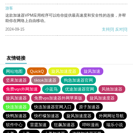
游客
这款加速器VPM应用程序可以给你提供最高速度和安全性的连接，并帮
助你在网络上自由移动。
2024-09-15
支持
[0]
反对
[0]
友情链接
网站地图
QuickQ
旋风加速度器
旋风加速
坚果加速器
tiktok加速器
狗急加速器官网
免费vqn外网加速
小蓝鸟
优途加速器官网
风驰加速器
旋风加速器
免费vps加速器外网苹果版
旋风加速度器
快连加速器
快连加速器官网入口
原子加速器
快鸭加速器
快柠檬加速器
旋风加速度器
外网网址导航
软件中心
雷霆加速
狂飙加速器
哔咔漫画
瑞乐小说